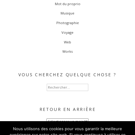
Mot du proprio
Musique
Photographie
Voyage
Web
Works
VOUS CHERCHEZ QUELQUE CHOSE ?
Rechercher :
RETOUR EN ARRIÈRE
Retour
en
Nous utilisons des cookies pour vous garantir la meilleure
arrière
expérience sur notre site web. Si vous continuez à utiliser ce