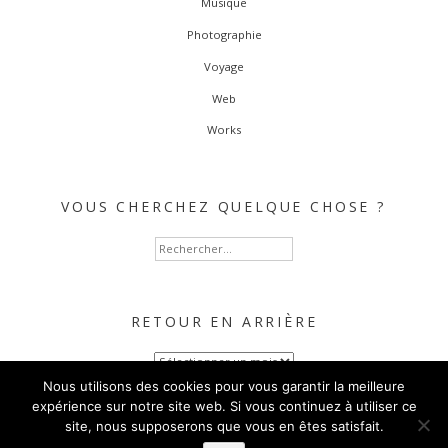
Musique
Photographie
Voyage
Web
Works
VOUS CHERCHEZ QUELQUE CHOSE ?
Rechercher :
RETOUR EN ARRIÈRE
Retour
en
Nous utilisons des cookies pour vous garantir la meilleure
arrière
expérience sur notre site web. Si vous continuez à utiliser ce
site, nous supposerons que vous en êtes satisfait.