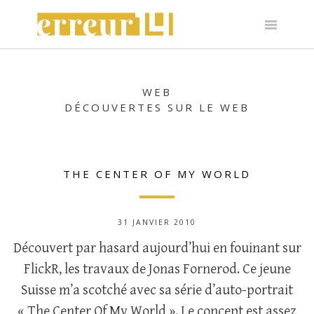
Skip
to
content
WEB
DÉCOUVERTES SUR LE WEB
THE CENTER OF MY WORLD
31 JANVIER 2010
Découvert par hasard aujourd’hui en fouinant sur
FlickR, les travaux de Jonas Fornerod. Ce jeune
Suisse m’a scotché avec sa série d’auto-portrait
« The Center Of My World ». Le concept est assez