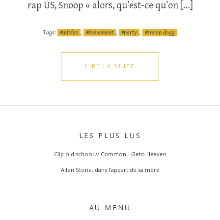
rap US, Snoop « alors, qu’est-ce qu’on […]
Tags:
adidas
,
évènement
,
party
,
snoop dogg
LIRE LA SUITE
LES PLUS LUS
Clip old school // Common - Geto Heaven
Allen Stone, dans l'appart de sa mère
AU MENU