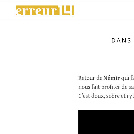
Skip
to
content
DANS 
Retour de
Némir
qui fa
nous fait profiter de 
C’est doux, sobre et ry