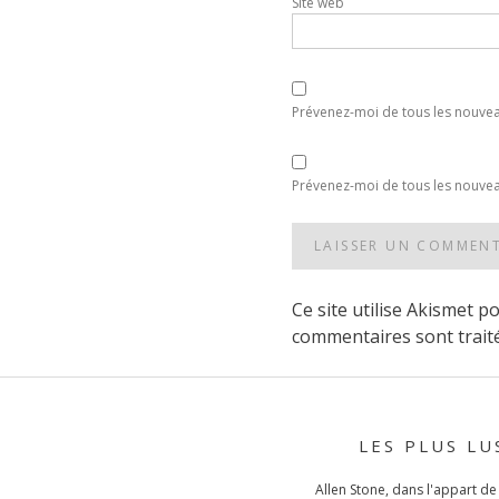
Site web
Prévenez-moi de tous les nouve
Prévenez-moi de tous les nouveau
Ce site utilise Akismet p
commentaires sont trait
POST
NAVIGATION
LES PLUS LU
Allen Stone, dans l'appart d