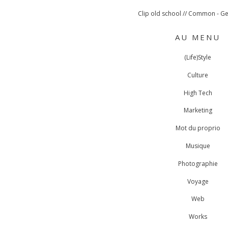
Clip old school // Common - G
AU MENU
(Life)Style
Culture
High Tech
Marketing
Mot du proprio
Musique
Photographie
Voyage
Web
Works